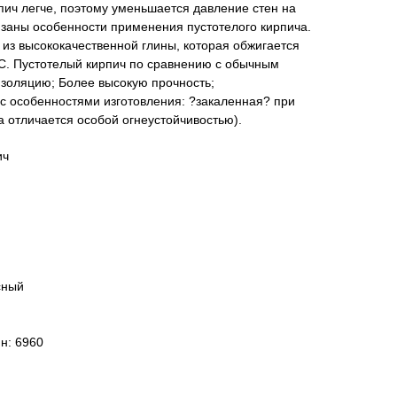
рпич легче, поэтому уменьшается давление стен на
язаны особенности применения пустотелого кирпича.
 из высококачественной глины, которая обжигается
°C. Пустотелый кирпич по сравнению с обычным
изоляцию; Более высокую прочность;
 с особенностями изготовления: ?закаленная? при
 отличается особой огнеустойчивостью).
ич
сный
нн: 6960