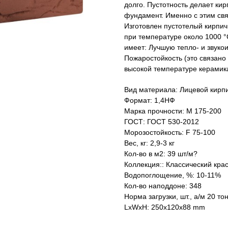
долго. Пустотность делает ки
фундамент. Именно с этим св
Изготовлен пустотелый кирпич
при температуре около 1000 
имеет: Лучшую тепло- и звуко
Пожаростойкость (это связано
высокой температуре керамика
Вид материала: Лицевой кирп
Формат: 1,4НФ
Марка прочности: М 175-200
ГОСТ: ГОСТ 530-2012
Морозостойкость: F 75-100
Вес, кг: 2,9-3 кг
Кол-во в м2: 39 шт/м?
Коллекция:: Классический кра
Водопоглощение, %: 10-11%
Кол-во наподдоне: 348
Норма загрузки, шт., а/м 20 то
LxWxH: 250x120x88 mm